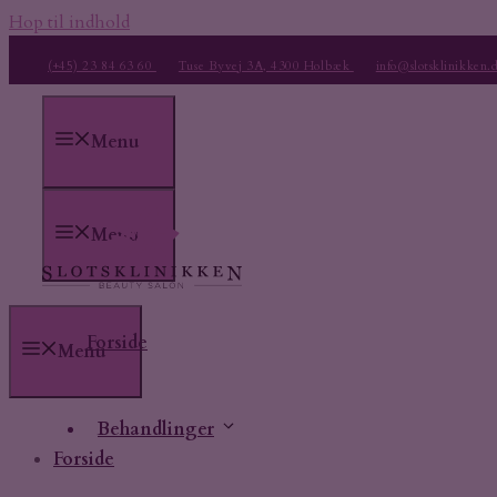
Hop til indhold
(+45) 23 84 63 60
Tuse Byvej 3A, 4300 Holbæk
info@slotsklinikken.
Menu
Menu
Forside
Menu
Behandlinger
Forside