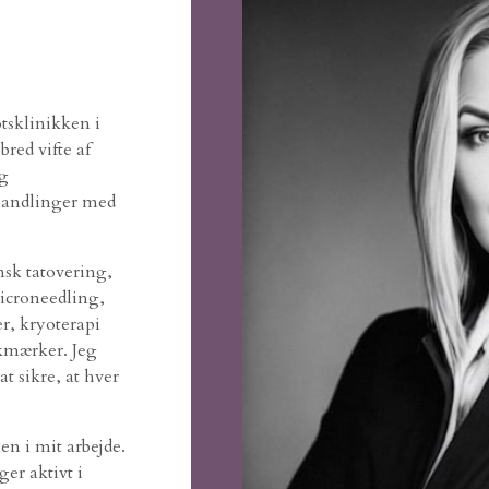
otsklinikken i
red vifte af
og
ehandlinger med
sk tatovering,
icroneedling,
, kryoterapi
kmærker. Jeg
t sikre, at hver
en i mit arbejde.
er aktivt i