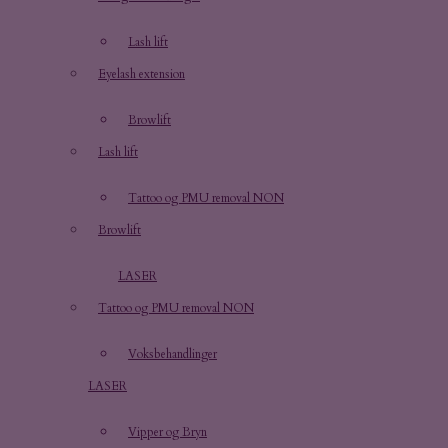
Lash lift
Eyelash extension
Browlift
Lash lift
Tattoo og PMU removal NON
Browlift
LASER
Tattoo og PMU removal NON
Voksbehandlinger
LASER
Vipper og Bryn