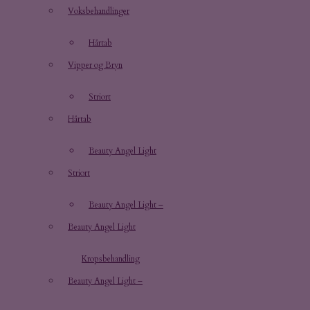
Voksbehandlinger
Hårtab
Vipper og Bryn
Striort
Hårtab
Beauty Angel Light
Striort
Beauty Angel Light​ –
Beauty Angel Light
Kropsbehandling
Beauty Angel Light​ –