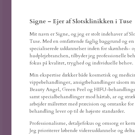
Signe – Ejer af Slotsklinikken i Tuse
Mit navn er Signe, og jeg er stolt indehaver af Sl
Tuse. Med en omfattende faglig baggrund og en b
specialiserede uddannelser inden for skønheds- 
hudplejebranchen, tilbyder jeg professionelle b
fokus på kvalitet, tryghed og individuelle behov.
Min ekspertise dækker både kosmetisk og medicin
vippebehandlinger, ansigtbehandlinger såsom m
Beauty Angel, Green Peel og HIFU-behandlinger
samt specialbehandlinger mod hårtab, ar og stræ
arbejder målrettet med præcision og omtanke for a
behandling lever op til de højeste standarder.
Professionalisme, detaljefokus og omsorg er kern
Jeg prioriterer løbende videreuddannelse og deltag