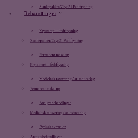
Slankepakker/Cryo21 Fedtfrysning
Behandlinger
Kryoterapi – fedtfrysning
Slankepakker/Cryo21 Fedtfrysning
Permanent make-up
Kryoterapi – fedtfrysning
Medicinsk tatovering / ar-reducering
Permanent make-up
Ansigtsbehandlinger
Medicinsk tatovering / ar-reducering
Eyelash extension
Ansigtsbehandlinger