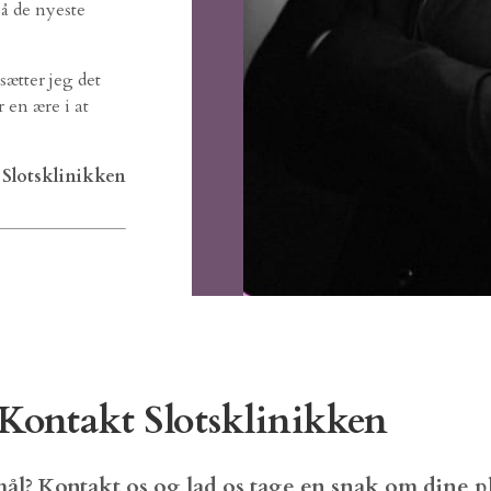
å de nyeste
ætter jeg det
 en ære i at
 Slotsklinikken
Kontakt Slotsklinikken
ål? Kontakt os og lad os tage en snak om dine p